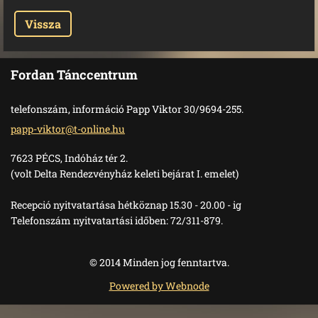
Vissza
Fordan Tánccentrum
telefonszám, információ Papp Viktor 30/9694-255.
papp-vik
tor@t-on
line.hu
7623 PÉCS, Indóház tér 2.
(volt Delta Rendezvényház keleti bejárat I. emelet)
Recepció nyitvatartása hétköznap 15.30 - 20.00 - ig
Telefonszám nyitvatartási időben: 72/311-879.
© 2014 Minden jog fenntartva.
Powered by Webnode