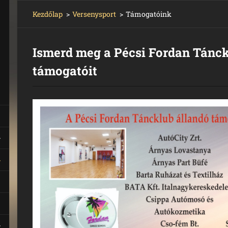
Kezdőlap
>
Versenysport
>
Támogatóink
Ismerd meg a Pécsi Fordan Tánck
támogatóit