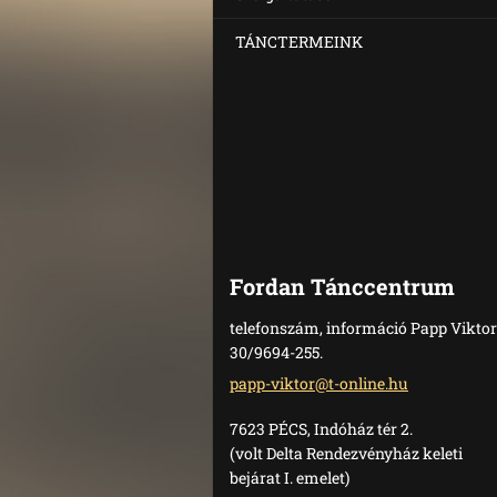
TÁNCTERMEINK
Fordan Tánccentrum
telefonszám, információ Papp Viktor
30/9694-255.
papp-vik
tor@t-on
line.hu
7623 PÉCS, Indóház tér 2.
(volt Delta Rendezvényház keleti
bejárat I. emelet)