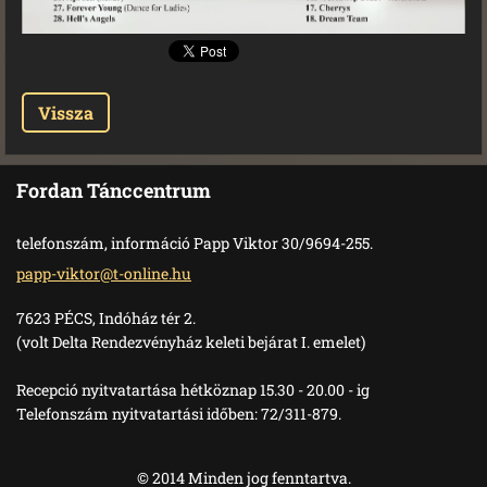
Vissza
Fordan Tánccentrum
telefonszám, információ Papp Viktor 30/9694-255.
papp-vik
tor@t-on
line.hu
7623 PÉCS, Indóház tér 2.
(volt Delta Rendezvényház keleti bejárat I. emelet)
Recepció nyitvatartása hétköznap 15.30 - 20.00 - ig
Telefonszám nyitvatartási időben: 72/311-879.
© 2014 Minden jog fenntartva.