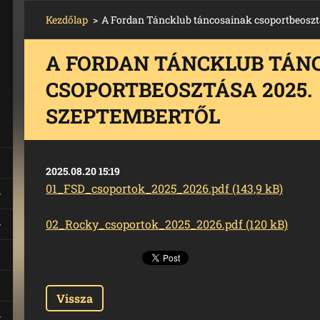
Kezdőlap
>
A Fordan Táncklub táncosainak csoportbeoszt
A FORDAN TÁNCKLUB TÁN
CSOPORTBEOSZTÁSA 2025.
SZEPTEMBERTŐL
2025.08.20 15:19
01_FSD_csoportok_2025_2026.pdf (143,9 kB)
02_Rocky_csoportok_2025_2026.pdf (120 kB)
Vissza