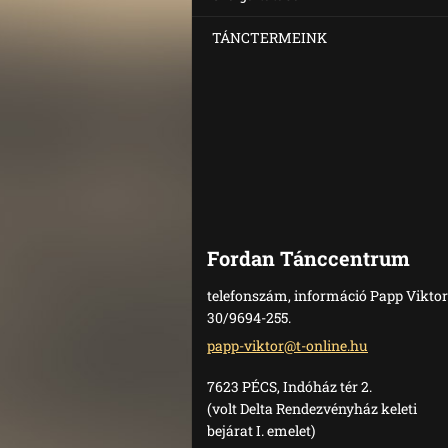
TÁNCTERMEINK
Fordan Tánccentrum
telefonszám, információ Papp Viktor
30/9694-255.
papp-vik
tor@t-on
line.hu
7623 PÉCS, Indóház tér 2.
(volt Delta Rendezvényház keleti
bejárat I. emelet)