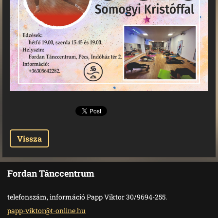
Vissza
Fordan Tánccentrum
telefonszám, információ Papp Viktor 30/9694-255.
papp-vik
tor@t-on
line.hu