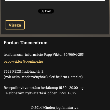
Vissza
Fordan Tánccentrum
telefonszám, információ Papp Viktor 30/9694-255.
papp-vik
tor@t-on
line.hu
7623 PÉCS, Indóház tér 2.
(volt Delta Rendezvényház keleti bejárat I. emelet)
Recepció nyitvatartása hétköznap 15.30 - 20.00 - ig
Telefonszám nyitvatartási időben: 72/311-879.
© 2014 Minden jog fenntartva.